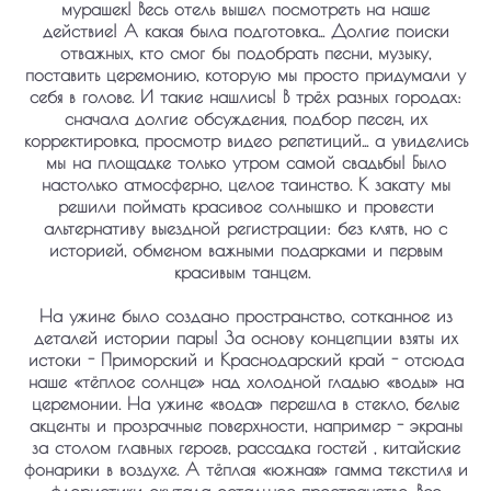
мурашек! Весь отель вышел посмотреть на наше
действие! А какая была подготовка... Долгие поиски
отважных, кто смог бы подобрать песни, музыку,
поставить церемонию, которую мы просто придумали у
себя в голове. И такие нашлись! В трёх разных городах:
сначала долгие обсуждения, подбор песен, их
корректировка, просмотр видео репетиций... а увиделись
мы на площадке только утром самой свадьбы! Было
настолько атмосферно, целое таинство. К
закату мы
решили поймать красивое солнышко и провести
альтернативу выездной регистрации: без клятв, но с
историей, обменом важными подарками и первым
красивым танцем.
На ужине было создано пространство, сотканное из
деталей истории пары! За основу концепции взяты их
истоки - Приморский и Краснодарский край - отсюда
наше «тёплое солнце» над холодной гладью «воды» на
церемонии. На ужине «вода» перешла в стекло, белые
акценты и прозрачные поверхности, например - экраны
за столом главных героев, рассадка гостей , китайские
фонарики в воздухе. А тёплая «южная» гамма текстиля и